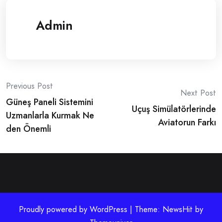
Admin
Post
Previous Post
Next Post
Güneş Paneli Sistemini
navigation
Uçuş Simülatörlerinde
Uzmanlarla Kurmak Ne
Aviatorun Farkı
den Önemli
Proudly powered by WordPress | Theme: NewsHit by