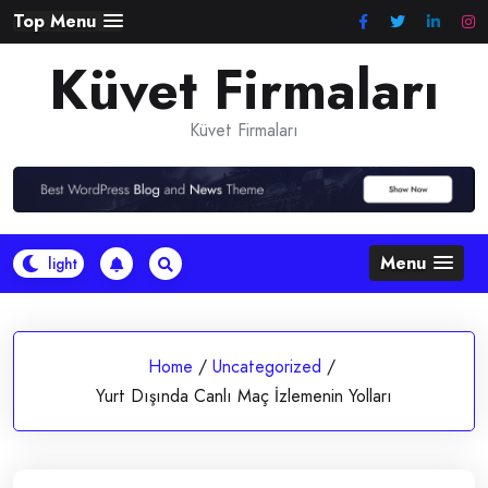
Skip
Top Menu
to
Küvet Firmaları
content
Küvet Firmaları
Menu
Home
/
Uncategorized
/
Yurt Dışında Canlı Maç İzlemenin Yolları