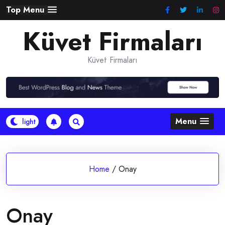
Skip
Top Menu
to
Küvet Firmaları
content
Küvet Firmaları
Menu
Home
/
Onay
Onay