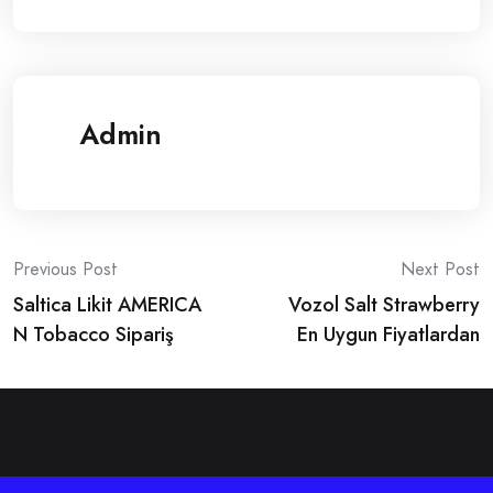
Admin
Post
Previous Post
Next Post
Saltica Likit AMERICA
Vozol Salt Strawberry
navigation
N Tobacco Sipariş
En Uygun Fiyatlardan