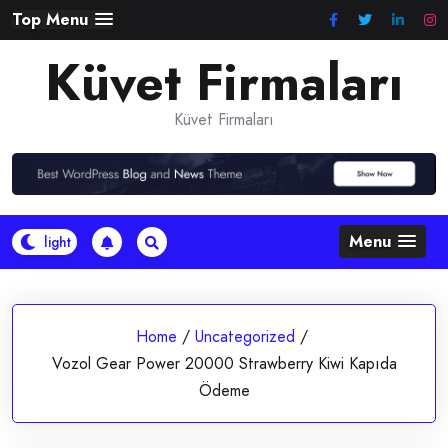
Skip
Top Menu
to
Küvet Firmaları
content
Küvet Firmaları
Menu
Home
/
Uncategorized
/
Vozol Gear Power 20000 Strawberry Kiwi Kapıda
Ödeme