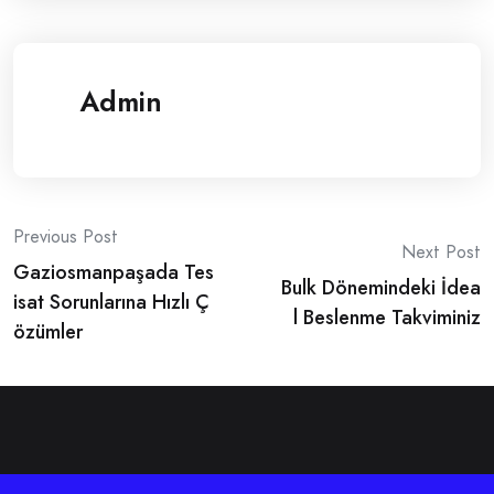
Admin
Post
Previous Post
Next Post
Gaziosmanpaşada Tes
navigation
Bulk Dönemindeki İdea
isat Sorunlarına Hızlı Ç
l Beslenme Takviminiz
özümler