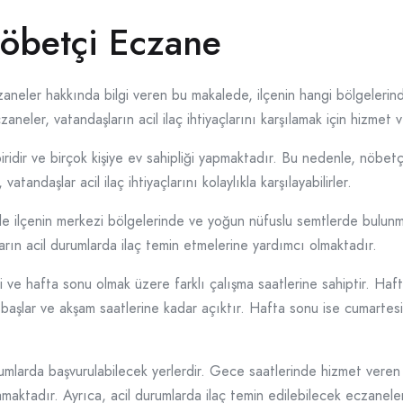
öbetçi Eczane
aneler hakkında bilgi veren bu makalede, ilçenin hangi bölgeleri
neler, vatandaşların acil ilaç ihtiyaçlarını karşılamak için hizmet 
iridir ve birçok kişiye ev sahipliği yapmaktadır. Bu nedenle, nöbetçi 
tandaşlar acil ilaç ihtiyaçlarını kolaylıkla karşılayabilirler.
kle ilçenin merkezi bölgelerinde ve yoğun nüfuslu semtlerde bulun
rın acil durumlarda ilaç temin etmelerine yardımcı olmaktadır.
i ve hafta sonu olmak üzere farklı çalışma saatlerine sahiptir. Haf
başlar ve akşam saatlerine kadar açıktır. Hafta sonu ise cumartes
rumlarda başvurulabilecek yerlerdir. Gece saatlerinde hizmet veren
ynamaktadır. Ayrıca, acil durumlarda ilaç temin edilebilecek eczanel