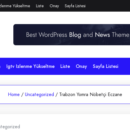
Izlenme Yükseltme
Liste
Onay
Sayfa Listesi
a
Igtv Izlenme Yükseltme
Liste
Onay
Sayfa Listesi
Home
/
Uncategorized
/
Trabzon Yomra Nöbetçi Eczane
tegorized