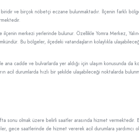
biridir ve birçok nöbetçi eczane bulunmaktadır. İlçenin farklı böl
ermektedir.
le ilçenin merkezi yerlerinde bulunur. Özellikle Yomra Merkez, Yalı
dür. Bu bölgeler, ilçedeki vatandaşların kolaylıkla ulaşabileceği v
le ana cadde ve bulvarlarda yer aldığı için ulaşım konusunda da kola
ın acil durumlarda hızlı bir şekilde ulaşabileceği noktalarda bulun
afta sonu olmak üzere belirli saatler arasında hizmet vermektedir.
ler, gece saatlerinde de hizmet vererek acil durumlara yardımcı o