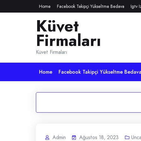
Skip
Home
Facebook Takipçi Yükseltme Bedava
Igtv 
to
Küvet
content
Firmaları
Küvet Firmaları
Home
Facebook Takipçi Yükseltme Bedav
Admin
Ağustos 18, 2023
Unca