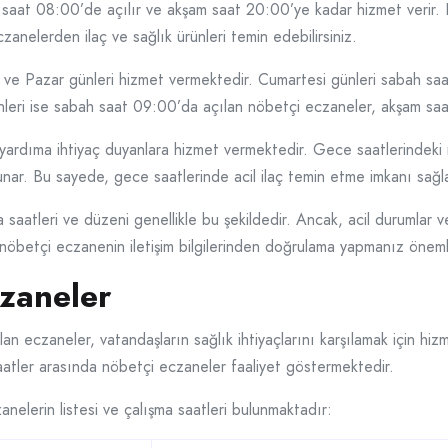
h saat 08:00’de açılır ve akşam saat 20:00’ye kadar hizmet verir.
anelerden ilaç ve sağlık ürünleri temin edebilirsiniz.
ve Pazar günleri hizmet vermektedir. Cumartesi günleri sabah sa
leri ise sabah saat 09:00’da açılan nöbetçi eczaneler, akşam saat
yardıma ihtiyaç duyanlara hizmet vermektedir. Gece saatlerindek
nar. Bu sayede, gece saatlerinde acil ilaç temin etme imkanı sağl
saatleri ve düzeni genellikle bu şekildedir. Ancak, acil durumlar v
li nöbetçi eczanenin iletişim bilgilerinden doğrulama yapmanız önemli
czaneler
n eczaneler, vatandaşların sağlık ihtiyaçlarını karşılamak için hizme
 saatler arasında nöbetçi eczaneler faaliyet göstermektedir.
nelerin listesi ve çalışma saatleri bulunmaktadır: