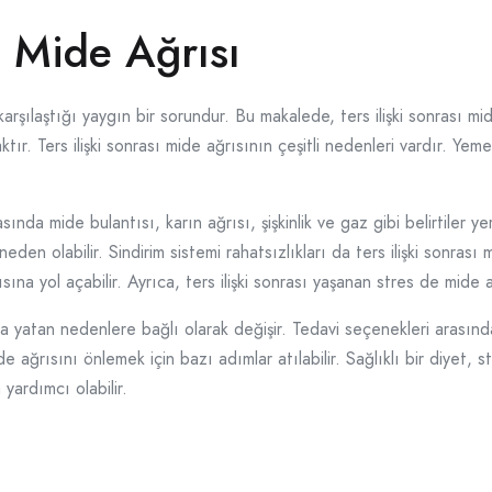
ı Mide Ağrısı
n karşılaştığı yaygın bir sorundur. Bu makalede, ters ilişki sonrası 
r. Ters ilişki sonrası mide ağrısının çeşitli nedenleri vardır. Yemek a
ında mide bulantısı, karın ağrısı, şişkinlik ve gaz gibi belirtiler yer a
neden olabilir. Sindirim sistemi rahatsızlıkları da ters ilişki sonras
sına yol açabilir. Ayrıca, ters ilişki sonrası yaşanan stres de mide ağ
tta yatan nedenlere bağlı olarak değişir. Tedavi seçenekleri arasında 
mide ağrısını önlemek için bazı adımlar atılabilir. Sağlıklı bir diyet,
yardımcı olabilir.