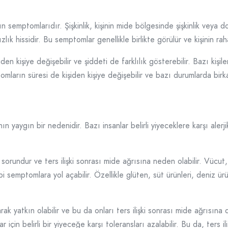
ın semptomlarıdır. Şişkinlik, kişinin mide bölgesinde şişkinlik veya 
k hissidir. Bu semptomlar genellikle birlikte görülür ve kişinin rah
iden kişiye değişebilir ve şiddeti de farklılık gösterebilir. Bazı kişi
tomların süresi de kişiden kişiye değişebilir ve bazı durumlarda birk
ının yaygın bir nedenidir. Bazı insanlar belirli yiyeceklere karşı alerj
r sorundur ve ters ilişki sonrası mide ağrısına neden olabilir. Vücut, 
ibi semptomlara yol açabilir. Özellikle glüten, süt ürünleri, deniz ür
rak yatkın olabilir ve bu da onları ters ilişki sonrası mide ağrısına d
r için belirli bir yiyeceğe karşı toleransları azalabilir. Bu da, ters