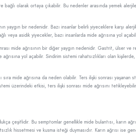
ere bağlı olarak ortaya çıkabilir. Bu nedenler arasında yemek alerjiler
ının yaygın bir nedenidir. Bazı insanlar belirli yiyeceklere karşı alerj
ağlı veya asidik yiyecekler, bazı insanlarda mide ağrısına yol açabili
 sonrası mide ağrısının bir diğer yaygın nedenidir. Gastrit, ülser ve 
ağrısına yol açabilir. Sindirim sistemi rahatsızlıkları olan kişilerde,
 sıra mide ağrısına da neden olabilir. Ters ilişki sonrası yaşanan s
stemi üzerindeki etkisi, ters ilişki sonrası mide ağrısını tetikleyebilir
kça çeşitlidir. Bu semptomlar genellikle mide bulantısı, karın ağrısı, 
atsızlık hissetmesi ve kusma isteği duymasıdır. Karın ağrısı ise gen