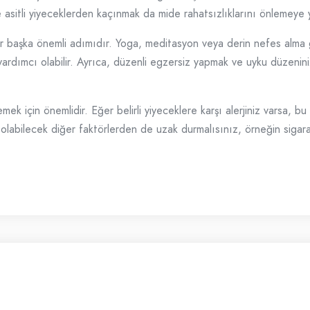
ve asitli yiyeceklerden kaçınmak da mide rahatsızlıklarını önlemeye y
r başka önemli adımıdır. Yoga, meditasyon veya derin nefes alma gi
ardımcı olabilir. Ayrıca, düzenli egzersiz yapmak ve uyku düzenin
ek için önemlidir. Eğer belirli yiyeceklere karşı alerjiniz varsa, 
n olabilecek diğer faktörlerden de uzak durmalısınız, örneğin sigar