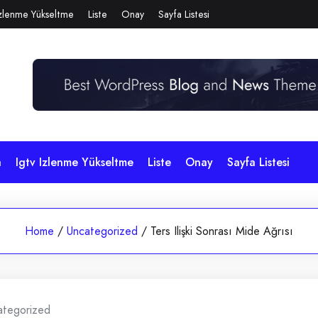
Izlenme Yükseltme
Liste
Onay
Sayfa Listesi
a
Igtv Izlenme Yükseltme
Liste
Onay
Sayfa Listesi
Home
/
Uncategorized
/
Ters Ilişki Sonrası Mide Ağrısı
ategorized