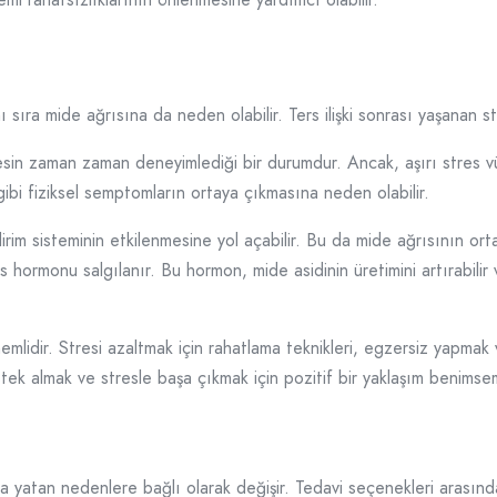
sıra mide ağrısına da neden olabilir. Ters ilişki sonrası yaşanan str
sin zaman zaman deneyimlediği bir durumdur. Ancak, aşırı stres vücu
 gibi fiziksel semptomların ortaya çıkmasına neden olabilir.
irim sisteminin etkilenmesine yol açabilir. Bu da mide ağrısının orta
s hormonu salgılanır. Bu hormon, mide asidinin üretimini artırabilir 
nemlidir. Stresi azaltmak için rahatlama teknikleri, egzersiz yapmak
destek almak ve stresle başa çıkmak için pozitif bir yaklaşım benims
tta yatan nedenlere bağlı olarak değişir. Tedavi seçenekleri arasında 