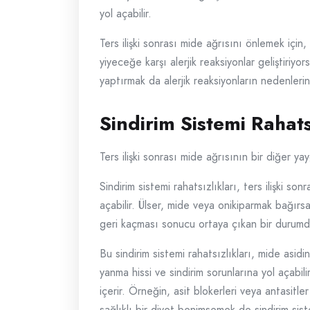
yol açabilir.
Ters ilişki sonrası mide ağrısını önlemek için,
yiyeceğe karşı alerjik reaksiyonlar geliştiriyo
yaptırmak da alerjik reaksiyonların nedenleri
Sindirim Sistemi Rahats
Ters ilişki sonrası mide ağrısının bir diğer yay
Sindirim sistemi rahatsızlıkları, ters ilişki s
açabilir. Ülser, mide veya onikiparmak bağırs
geri kaçması sonucu ortaya çıkan bir durumdu
Bu sindirim sistemi rahatsızlıkları, mide asid
yanma hissi ve sindirim sorunlarına yol açabilir
içerir. Örneğin, asit blokerleri veya antasitle
sağlıklı bir diyet benimsemek de sindirim sist