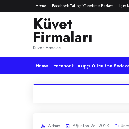
Skip
Home
Facebook Takipçi Yükseltme Bedava
Igtv 
to
Küvet
content
Firmaları
Küvet Firmaları
Home
Facebook Takipçi Yükseltme Bedav
Admin
Ağustos 25, 2023
Unc