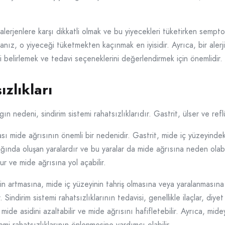
 alerjenlere karşı dikkatli olmak ve bu yiyecekleri tüketirken semptom
rsanız, o yiyeceği tüketmekten kaçınmak en iyisidir. Ayrıca, bir alerj
ni belirlemek ve tedavi seçeneklerini değerlendirmek için önemlidir.
ızlıkları
gın nedeni, sindirim sistemi rahatsızlıklarıdır. Gastrit, ülser ve ref
onrası mide ağrısının önemli bir nedenidir. Gastrit, mide iç yüzeyind
ağında oluşan yaralardır ve bu yaralar da mide ağrısına neden olab
r ve mide ağrısına yol açabilir.
inin artmasına, mide iç yüzeyinin tahriş olmasına veya yaralanmasına
. Sindirim sistemi rahatsızlıklarının tedavisi, genellikle ilaçlar, diye
r mide asidini azaltabilir ve mide ağrısını hafifletebilir. Ayrıca, m
emi rahatsızlıklarının önlenmesine yardımcı olabilir.