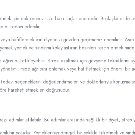
etmek için doktorunuz size bazı ilaçlar önerebilir. Bu ilaçlar mide asi
arını tedavi edebilir.
eya hafifletmek için diyetinizi gözden geçirmeniz önemlidir. Aşırı 
emek yemek ve sindirimi kolaylaştıran besinleri tercih etmek mide a
e ağrısını tetikleyebilir. Stresi azaltmak için gevşeme tekniklerini u
es yönetimi, mide ağrısını önlemek veya hafifletmek için önemli bir a
in tedavi seçeneklerini değerlendirmeleri ve doktorlarıyla konuşmaları
göre hareket etmek en doğrusudur.
bazı adımlar atılabilir. Bu adımlar arasında sağlıklı bir diyet, stres
emli bir yoludur. Yemeklerinizi dengeli bir şekilde tüketmek ve sind