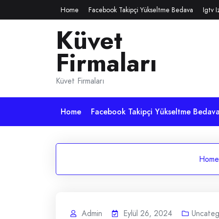
Skip
Home
Facebook Takipçi Yükseltme Bedava
Igtv 
to
Küvet
content
Firmaları
Küvet Firmaları
Home
Facebook Takipçi Yükseltme Bedav
Home
Admin
Eylül 26, 2024
Uncateg