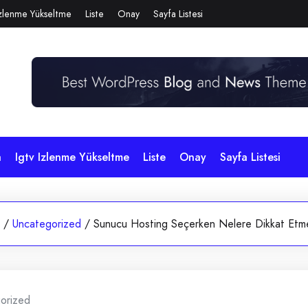
Izlenme Yükseltme
Liste
Onay
Sayfa Listesi
a
Igtv Izlenme Yükseltme
Liste
Onay
Sayfa Listesi
/
Uncategorized
/
Sunucu Hosting Seçerken Nelere Dikkat Etmel
orized