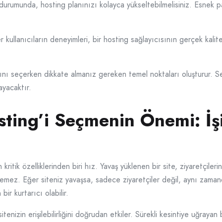
urumunda, hosting planınızı kolayca yükseltebilmelisiniz. Esnek pa
 kullanıcıların deneyimleri, bir hosting sağlayıcısının gerçek kali
ını seçerken dikkate almanız gereken temel noktaları oluşturur. S
yacaktır.
ing’i Seçmenin Önemi: İşi
ritik özelliklerinden biri hız. Yavaş yüklenen bir site, ziyaretçileriniz
emez. Eğer siteniz yavaşsa, sadece ziyaretçiler değil, aynı zaman
bir kurtarıcı olabilir.
itenizin erişilebilirliğini doğrudan etkiler. Sürekli kesintiye uğrayan b