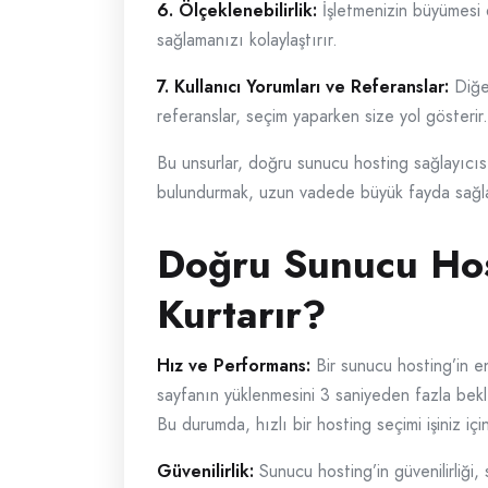
6. Ölçeklenebilirlik:
İşletmenizin büyümesi d
sağlamanızı kolaylaştırır.
7. Kullanıcı Yorumları ve Referanslar:
Diğer
referanslar, seçim yaparken size yol gösterir.
Bu unsurlar, doğru sunucu hosting sağlayıcıs
bulundurmak, uzun vadede büyük fayda sağla
Doğru Sunucu Host
Kurtarır?
Hız ve Performans:
Bir sunucu hosting’in en k
sayfanın yüklenmesini 3 saniyeden fazla bekl
Bu durumda, hızlı bir hosting seçimi işiniz için 
Güvenilirlik:
Sunucu hosting’in güvenilirliği, s