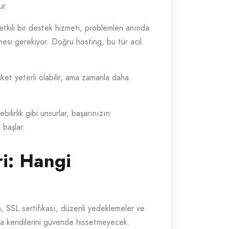
ur.
etkili bir destek hizmeti, problemleri anında
lmesi gerekiyor. Doğru hosting, bu tür acil
aket yeterli olabilir, ama zamanla daha
lirlik gibi unsurlar, başarınızın
 başlar.
i: Hangi
n, SSL sertifikası, düzenli yedeklemeler ve
 da kendilerini güvende hissetmeyecek.