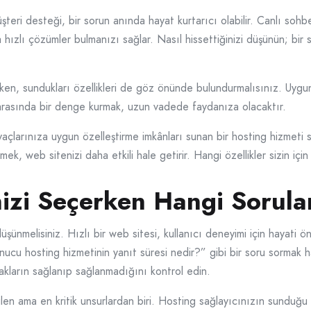
şteri desteği, bir sorun anında hayat kurtarıcı olabilir. Canlı so
ta hızlı çözümler bulmanızı sağlar. Nasıl hissettiğinizi düşünün; b
en, sundukları özellikleri de göz önünde bulundurmalısınız. Uygun 
ite arasında bir denge kurmak, uzun vadede faydanıza olacaktır.
iyaçlarınıza uygun özelleştirme imkânları sunan bir hosting hizmeti
mek, web sitenizi daha etkili hale getirir. Hangi özellikler sizin iç
izi Seçerken Hangi Sorular
ünmelisiniz. Hızlı bir web sitesi, kullanıcı deneyimi için hayati ön
unucu hosting hizmetinin yanıt süresi nedir?” gibi bir soru sormak h
akların sağlanıp sağlanmadığını kontrol edin.
len ama en kritik unsurlardan biri. Hosting sağlayıcınızın sunduğu