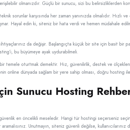
rişilebilir olmanızdır. Güçlü bir sunucu, sizi bu belirsizliklerden kor
 teknik sorunlar karşısında her zaman yanınızda olmalıdır. Hızlı ve 
l oynar. Hayal edin ki, siteniz bir hata verdi ve hemen müdahale edi
htiyaçlarınız da değişir. Başlangıçta küçük bir site için basit bir p
osting’i, bu büyümeye ayak uydurabilmeli.
ir temele oturtmak demektir. Hız, güvenilirlik, destek ve ölçeklenebi
menin online dünyada sağlam bir yere sahip olması, doğru hosting ile
İçin Sunucu Hosting Rehber
üvenlik en öncelikli meseledir. Hangi tür hostingi seçerseniz seçi
aramalısınız. Unutmayın, siteniz güvenli değilse, kullanıcılarınız