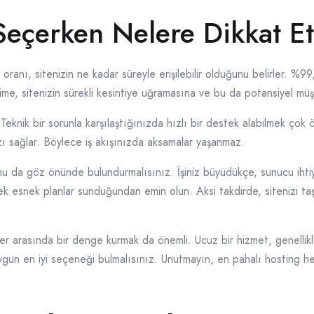
eçerken Nelere Dikkat Et
oranı, sitenizin ne kadar süreyle erişilebilir olduğunu belirler. %99,
ime, sitenizin sürekli kesintiye uğramasına ve bu da potansiyel müş
. Teknik bir sorunla karşılaştığınızda hızlı bir destek alabilmek çok
ı sağlar. Böylece iş akışınızda aksamalar yaşanmaz.
 da göz önünde bulundurmalısınız. İşiniz büyüdükçe, sunucu ihtiyaç
k esnek planlar sunduğundan emin olun. Aksi takdirde, sitenizi taş
er arasında bir denge kurmak da önemli. Ucuz bir hizmet, genellikle
gun en iyi seçeneği bulmalısınız. Unutmayın, en pahalı hosting her 