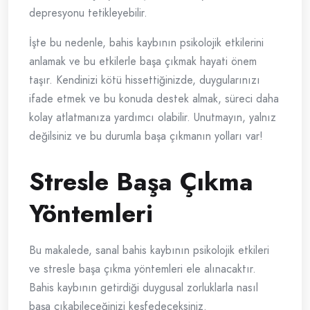
depresyonu tetikleyebilir.
İşte bu nedenle, bahis kaybının psikolojik etkilerini
anlamak ve bu etkilerle başa çıkmak hayati önem
taşır. Kendinizi kötü hissettiğinizde, duygularınızı
ifade etmek ve bu konuda destek almak, süreci daha
kolay atlatmanıza yardımcı olabilir. Unutmayın, yalnız
değilsiniz ve bu durumla başa çıkmanın yolları var!
Stresle Başa Çıkma
Yöntemleri
Bu makalede, sanal bahis kaybının psikolojik etkileri
ve stresle başa çıkma yöntemleri ele alınacaktır.
Bahis kaybının getirdiği duygusal zorluklarla nasıl
başa çıkabileceğinizi keşfedeceksiniz.