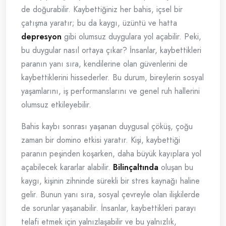
de doğurabilir. Kaybettiğiniz her bahis, içsel bir
çatışma yaratır; bu da kaygı, üzüntü ve hatta
depresyon
gibi olumsuz duygulara yol açabilir. Peki,
bu duygular nasıl ortaya çıkar? İnsanlar, kaybettikleri
paranın yanı sıra, kendilerine olan güvenlerini de
kaybettiklerini hissederler. Bu durum, bireylerin sosyal
yaşamlarını, iş performanslarını ve genel ruh hallerini
olumsuz etkileyebilir.
Bahis kaybı sonrası yaşanan duygusal çöküş, çoğu
zaman bir domino etkisi yaratır. Kişi, kaybettiği
paranın peşinden koşarken, daha büyük kayıplara yol
açabilecek kararlar alabilir.
Bilinçaltında
oluşan bu
kaygı, kişinin zihninde sürekli bir stres kaynağı haline
gelir. Bunun yanı sıra, sosyal çevreyle olan ilişkilerde
de sorunlar yaşanabilir. İnsanlar, kaybettikleri parayı
telafi etmek için yalnızlaşabilir ve bu yalnızlık,