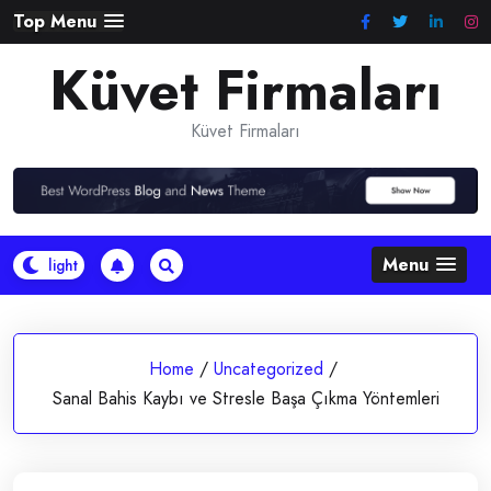
Skip
Top Menu
to
Küvet Firmaları
content
Küvet Firmaları
Menu
Home
/
Uncategorized
/
Sanal Bahis Kaybı ve Stresle Başa Çıkma Yöntemleri