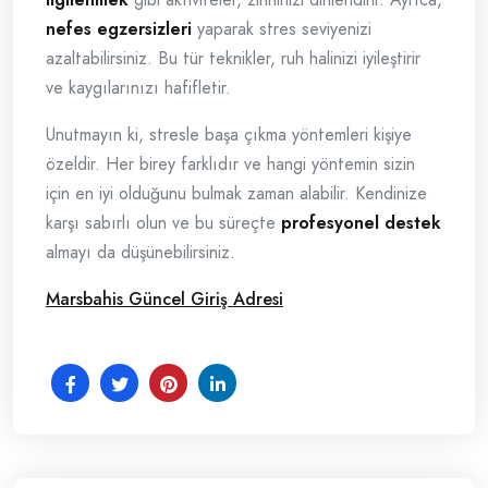
nefes egzersizleri
yaparak stres seviyenizi
azaltabilirsiniz. Bu tür teknikler, ruh halinizi iyileştirir
ve kaygılarınızı hafifletir.
Unutmayın ki, stresle başa çıkma yöntemleri kişiye
özeldir. Her birey farklıdır ve hangi yöntemin sizin
için en iyi olduğunu bulmak zaman alabilir. Kendinize
karşı sabırlı olun ve bu süreçte
profesyonel destek
almayı da düşünebilirsiniz.
Marsbahis Güncel Giriş Adresi