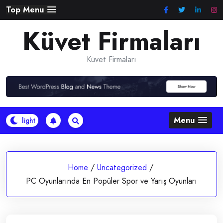
Skip
Top Menu
to
Küvet Firmaları
content
Küvet Firmaları
Menu
Home
/
Uncategorized
/
PC Oyunlarında En Popüler Spor ve Yarış Oyunları