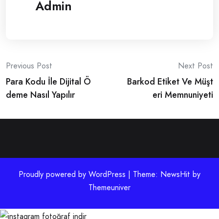
Admin
Post
Previous Post
Next Post
Para Kodu İle Dijital Ö
Barkod Etiket Ve Müşt
navigation
deme Nasıl Yapılır
eri Memnuniyeti
Proudly powered by WordPress | Theme: NewsHit by
Themeuniver