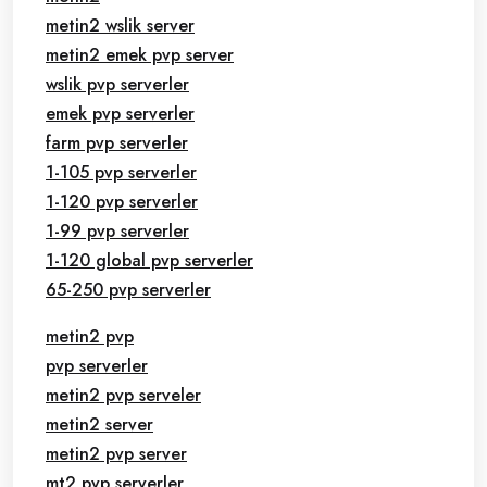
metin2 wslik server
metin2 emek pvp server
wslik pvp serverler
emek pvp serverler
farm pvp serverler
1-105 pvp serverler
1-120 pvp serverler
1-99 pvp serverler
1-120 global pvp serverler
65-250 pvp serverler
metin2 pvp
pvp serverler
metin2 pvp serveler
metin2 server
metin2 pvp server
mt2 pvp serverler