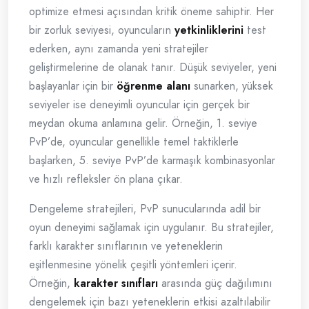
optimize etmesi açısından kritik öneme sahiptir. Her
bir zorluk seviyesi, oyuncuların
yetkinliklerini
test
ederken, aynı zamanda yeni stratejiler
geliştirmelerine de olanak tanır. Düşük seviyeler, yeni
başlayanlar için bir
öğrenme alanı
sunarken, yüksek
seviyeler ise deneyimli oyuncular için gerçek bir
meydan okuma anlamına gelir. Örneğin, 1. seviye
PvP’de, oyuncular genellikle temel taktiklerle
başlarken, 5. seviye PvP’de karmaşık kombinasyonlar
ve hızlı refleksler ön plana çıkar.
Dengeleme stratejileri, PvP sunucularında adil bir
oyun deneyimi sağlamak için uygulanır. Bu stratejiler,
farklı karakter sınıflarının ve yeteneklerin
eşitlenmesine yönelik çeşitli yöntemleri içerir.
Örneğin,
karakter sınıfları
arasında güç dağılımını
dengelemek için bazı yeteneklerin etkisi azaltılabilir