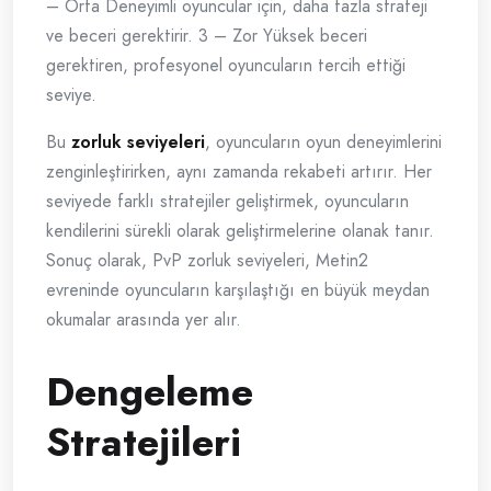
– Orta Deneyimli oyuncular için, daha fazla strateji
ve beceri gerektirir. 3 – Zor Yüksek beceri
gerektiren, profesyonel oyuncuların tercih ettiği
seviye.
Bu
zorluk seviyeleri
, oyuncuların oyun deneyimlerini
zenginleştirirken, aynı zamanda rekabeti artırır. Her
seviyede farklı stratejiler geliştirmek, oyuncuların
kendilerini sürekli olarak geliştirmelerine olanak tanır.
Sonuç olarak, PvP zorluk seviyeleri, Metin2
evreninde oyuncuların karşılaştığı en büyük meydan
okumalar arasında yer alır.
Dengeleme
Stratejileri