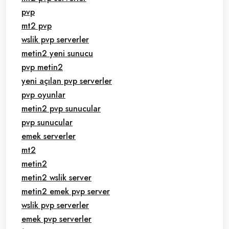
pvp
mt2 pvp
wslik pvp serverler
metin2 yeni sunucu
pvp metin2
yeni açılan pvp serverler
pvp oyunlar
metin2 pvp sunucular
pvp sunucular
emek serverler
mt2
metin2
metin2 wslik server
metin2 emek pvp server
wslik pvp serverler
emek pvp serverler