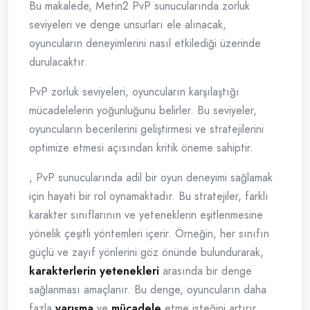
Bu makalede, Metin2 PvP sunucularında zorluk
seviyeleri ve denge unsurları ele alınacak,
oyuncuların deneyimlerini nasıl etkilediği üzerinde
durulacaktır.
PvP zorluk seviyeleri, oyuncuların karşılaştığı
mücadelelerin yoğunluğunu belirler. Bu seviyeler,
oyuncuların becerilerini geliştirmesi ve stratejilerini
optimize etmesi açısından kritik öneme sahiptir.
, PvP sunucularında adil bir oyun deneyimi sağlamak
için hayati bir rol oynamaktadır. Bu stratejiler, farklı
karakter sınıflarının ve yeteneklerin eşitlenmesine
yönelik çeşitli yöntemleri içerir. Örneğin, her sınıfın
güçlü ve zayıf yönlerini göz önünde bulundurarak,
karakterlerin yetenekleri
arasında bir denge
sağlanması amaçlanır. Bu denge, oyuncuların daha
fazla
yarışma
ve
mücadele
etme isteğini artırır.