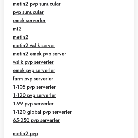
metin2 pvp sunucular
pvp sunucular
emek serverler
mt2
metin2
metin2 wslik server
metin2 emek pvp server
wslik pvp serverler
emek pvp serverler
farm pvp serverler
1-105 pvp serverler
1-120 pvp serverler
1-99 pvp serverler
1-120 global pvp serverler
65-250 pvp serverler
metin2 pvp