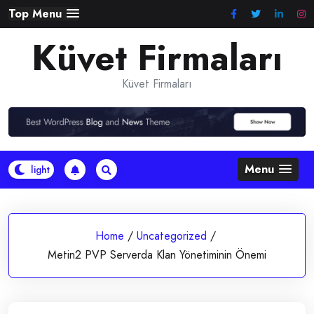
Skip
Top Menu
to
Küvet Firmaları
content
Küvet Firmaları
Menu
Home
/
Uncategorized
/
Metin2 PVP Serverda Klan Yönetiminin Önemi