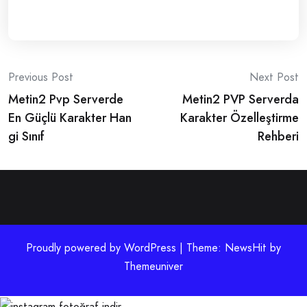
Post
Previous Post
Next Post
Metin2 Pvp Serverde
Metin2 PVP Serverda
navigation
En Güçlü Karakter Han
Karakter Özelleştirme
gi Sınıf
Rehberi
Proudly powered by WordPress | Theme: NewsHit by
Themeuniver