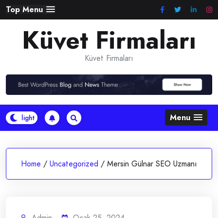
Skip
Top Menu
to
Küvet Firmaları
content
Küvet Firmaları
Menu
Home
/
Uncategorized
/
Mersin Gülnar SEO Uzmanı
Admin
Ocak 25, 2024