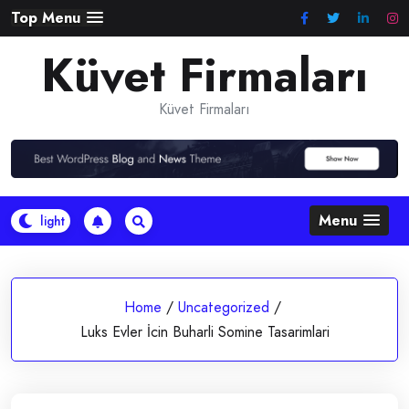
Skip
Top Menu
to
Küvet Firmaları
content
Küvet Firmaları
Menu
Home
/
Uncategorized
/
Luks Evler İcin Buharli Somine Tasarimlari