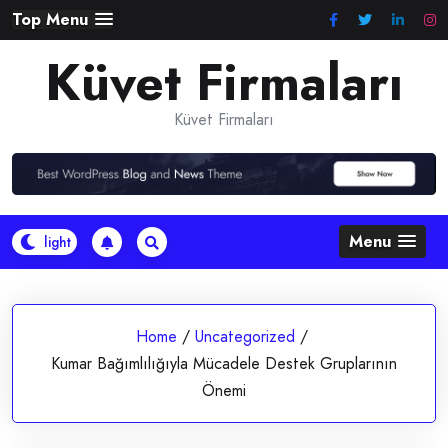
Skip
Top Menu
to
Küvet Firmaları
content
Küvet Firmaları
Menu
Home
/
Uncategorized
/
Kumar Bağımlılığıyla Mücadele Destek Gruplarının
Önemi