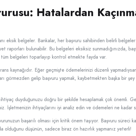
urusu: Hatalardan Kaçınma
ı eksik belgeler. Bankalar, her başvuru sahibinden belirli belgeler
iyet raporları bulunabilir. Bu belgeleri eksiksiz sunmadığınızda, ba
tüm belgeleri toparlayıp kontrol etmekte fayda var.
eferans kaynağıdır. Eğer geçmişte ödemelerinizi düzenli yapmadıy
ukları görmezden gelip başvuru yapmak, kaybetmekten başka bir şey 
 ihtiyaç duyduğunuzu doğru bir şekilde hesaplamak çok önemli. Ger
iniz. İşletmenizin ihtiyaçlarını iyi analiz edin ve ödemeleri ne kad
runuzun başarılı olması için kritik önem taşıyor. Başvuru süreci k
olda olduğunu düşünün, sadece biraz ön hazırlık yapmanız yeterli!