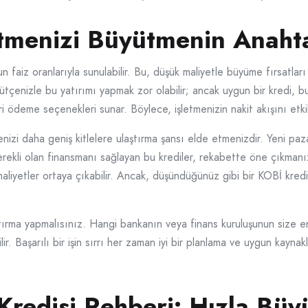
etmenizi Büyütmenin Anahta
n faiz oranlarıyla sunulabilir. Bu, düşük maliyetle büyüme fırsatları
çenizle bu yatırımı yapmak zor olabilir; ancak uygun bir kredi, bu
i ödeme seçenekleri sunar. Böylece, işletmenizin nakit akışını etki
tmenizi daha geniş kitlelere ulaştırma şansı elde etmenizdir. Yeni pa
gerekli olan finansmanı sağlayan bu krediler, rekabette öne çıkmanız
maliyetler ortaya çıkabilir. Ancak, düşündüğünüz gibi bir KOBİ kredi
raştırma yapmalısınız. Hangi bankanın veya finans kuruluşunun size
ilir. Başarılı bir işin sırrı her zaman iyi bir planlama ve uygun kayna
edisi Rehberi: Hızla Büyü