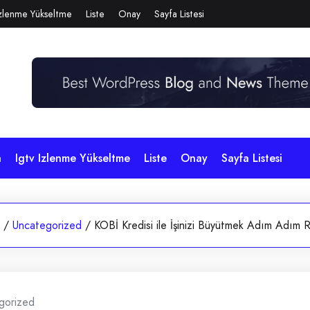
Izlenme Yükseltme
Liste
Onay
Sayfa Listesi
a
Igtv Izlenme Yükseltme
Liste
Onay
Sayfa Listesi
/
Uncategorized
/
KOBİ Kredisi ile İşinizi Büyütmek Adım Adım 
gorized