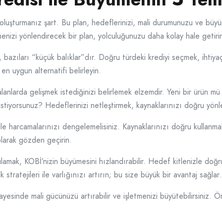
oluşturmanız şart. Bu plan, hedeflerinizi, mali durumunuzu ve büyüme 
menizi yönlendirecek bir plan, yolculuğunuzu daha kolay hale getirir
bazıları “küçük balıklar”dır. Doğru türdeki krediyi seçmek, ihtiyaçl
en uygun alternatifi belirleyin.
alanlarda gelişmek istediğinizi belirlemek elzemdir. Yeni bir ürün 
stiyorsunuz? Hedeflerinizi netleştirmek, kaynaklarınızı doğru yönle
im ile harcamalarınızı dengelemelisiniz. Kaynaklarınızı doğru kullan
larak gözden geçirin.
ulamak, KOBİ’nizin büyümesini hızlandırabilir. Hedef kitlenizle doğru
 stratejileri ile varlığınızı artırın; bu size büyük bir avantaj sağlar.
yesinde mali gücünüzü artırabilir ve işletmenizi büyütebilirsiniz. Ö