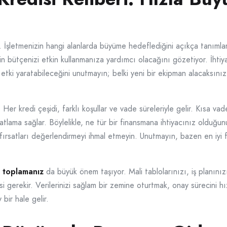
. İşletmenizin hangi alanlarda büyüme hedeflediğini açıkça tanıml
zin bütçenizi etkin kullanmanıza yardımcı olacağını gözetiyor. İht
r etki yaratabileceğini unutmayın; belki yeni bir ekipman alacaksını
 Her kredi çeşidi, farklı koşullar ve vade süreleriyle gelir. Kısa vad
tlama sağlar. Böylelikle, ne tür bir finansmana ihtiyacınız olduğunu
ırsatları değerlendirmeyi ihmal etmeyin. Unutmayın, bazen en iyi fı
i toplamanız
da büyük önem taşıyor. Mali tablolarınızı, iş planınız
 gerekir. Verilerinizi sağlam bir zemine oturtmak, onay sürecini h
bir hale gelir.