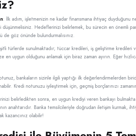
iz?
in
: İlk adım, işletmenizin ne kadar finansmana ihtiyaç duyduğunu net
i düşünmelisiniz. Hedeflerinizi belirlemek, bu sürecin en önemli par
ü de göz önünde bulundurmalısınız.
itli türlerde sunulmaktadır; tüccar kredileri, iş geliştirme kredileri v
ize en uygun olduğunu anlamak için biraz zaman ayırın. Eğer hızlıca 
otunuz, bankaların sizinle ilgili yaptığı ilk değerlendirmelerden bir
lanabilir. Kredi notunuzu iyileştirmek için, geçmiş borçlarınızı za
rinizi belirledikten sonra, en uygun krediyi veren bankayı bulmakta
anın anahtarıdır. Banka temsilcileriyle doğrudan iletişim kurmak, iht
ak kazancınız olabilir!
edisi ile Büyümenin 5 Teme