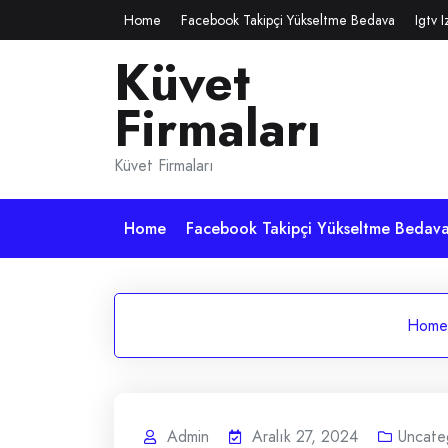
Skip
Home
Facebook Takipçi Yükseltme Bedava
Igtv 
to
Küvet
content
Firmaları
Küvet Firmaları
Home
Facebook Takipçi Yükseltme Bedav
Home
Admin
Aralık 27, 2024
Uncate