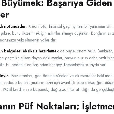
e Büyümek: Başarıya Giden
ler
di notunuzdur
. Kredi notu, finansal geçmişinizin bir yansımasıdır
düşükse, bunu düzeltmek için adımlar atmayı düşünün. Borçlarınız
 notunuzu yükseltmenin yollarıdır.
 belgeleri eksiksiz hazırlamak
da büyük önem taşır. Bankalar, ba
letme geçmişinizi kanıtlayan dökümanlar, başvurunuzun daha hızlı işl
vrilir, bu nedenle en başından her şeyi tamamlamakta fayda var.
leyin
. Faiz oranları, geri ödeme süreleri ve ek masraflar hakkında ne
n vadede bu anlaşmaların sizin için avantajlı olup olmadığını düşü
, KOBİ kredileri ile büyümek, doğru adımlar atıldığında gerçekleştiri
nın Püf Noktaları: İşletmen