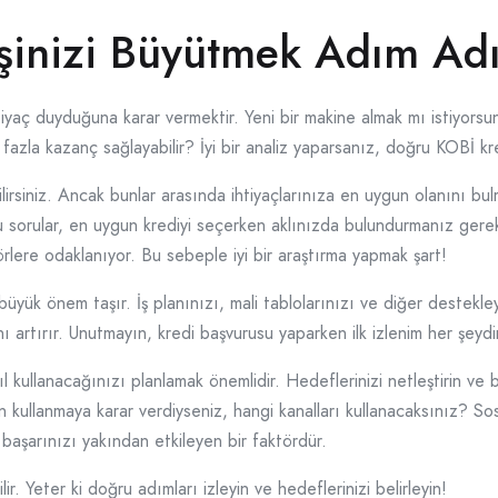
 İşinizi Büyütmek Adım A
htiyaç duyduğuna karar vermektir. Yeni bir makine almak mı istiyorsu
fazla kazanç sağlayabilir? İyi bir analiz yaparsanız, doğru KOBİ kr
irsiniz. Ancak bunlar arasında ihtiyaçlarınıza en uygun olanını bul
 sorular, en uygun krediyi seçerken aklınızda bulundurmanız gerek
örlere odaklanıyor. Bu sebeple iyi bir araştırma yapmak şart!
büyük önem taşır. İş planınızı, mali tablolarınızı ve diğer destekley
 artırır. Unutmayın, kredi başvurusu yaparken ilk izlenim her şeydi
 kullanacağınızı planlamak önemlidir. Hedeflerinizi netleştirin ve b
in kullanmaya karar verdiyseniz, hangi kanalları kullanacaksınız? 
, başarınızı yakından etkileyen bir faktördür.
ir. Yeter ki doğru adımları izleyin ve hedeflerinizi belirleyin!