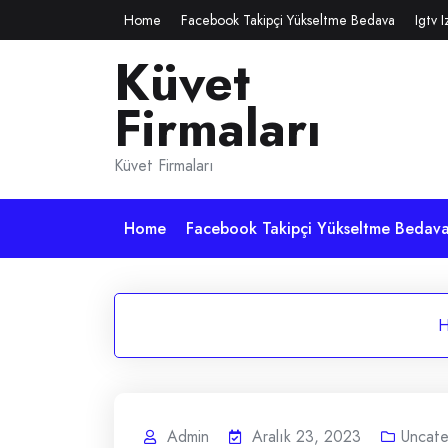
Skip
Home
Facebook Takipçi Yükseltme Bedava
Igtv 
to
Küvet
content
Firmaları
Küvet Firmaları
Home
Facebook Takipçi Yükseltme Bedav
Admin
Aralık 23, 2023
Uncate