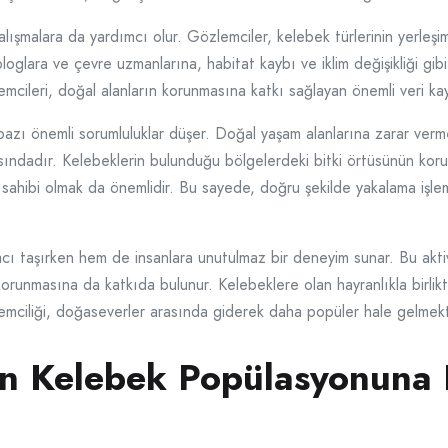
lışmalara da yardımcı olur. Gözlemciler, kelebek türlerinin yerleşim
yologlara ve çevre uzmanlarına, habitat kaybı ve iklim değişikliği gibi
emcileri, doğal alanların korunmasına katkı sağlayan önemli veri kay
bazı önemli sorumluluklar düşer. Doğal yaşam alanlarına zarar ver
sındadır. Kelebeklerin bulunduğu bölgelerdeki bitki örtüsünün kor
sahibi olmak da önemlidir. Bu sayede, doğru şekilde yakalama işlemi
 taşırken hem de insanlara unutulmaz bir deneyim sunar. Bu aktivite
korunmasına da katkıda bulunur. Kelebeklere olan hayranlıkla birlik
lemciliği, doğaseverler arasında giderek daha popüler hale gelmekt
ın Kelebek Popülasyonuna E