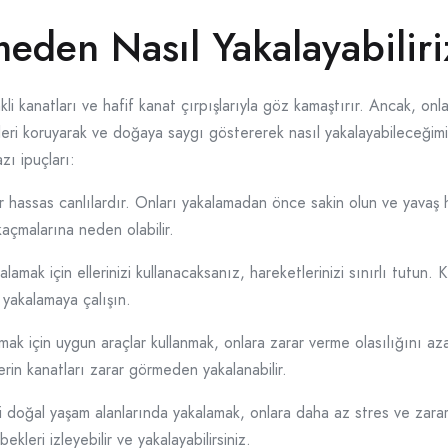
meden Nasıl Yakalayabiliri
kli kanatları ve hafif kanat çırpışlarıyla göz kamaştırır. Ancak, onl
kleri koruyarak ve doğaya saygı göstererek nasıl yakalayabileceğimi
zı ipuçları:
er hassas canlılardır. Onları yakalamadan önce sakin olun ve yava
kaçmalarına neden olabilir.
kalamak için ellerinizi kullanacaksanız, hareketlerinizi sınırlı tutun
 yakalamaya çalışın.
ak için uygun araçlar kullanmak, onlara zarar verme olasılığını azalt
lerin kanatları zarar görmeden yakalanabilir.
 doğal yaşam alanlarında yakalamak, onlara daha az stres ve zarar v
kleri izleyebilir ve yakalayabilirsiniz.