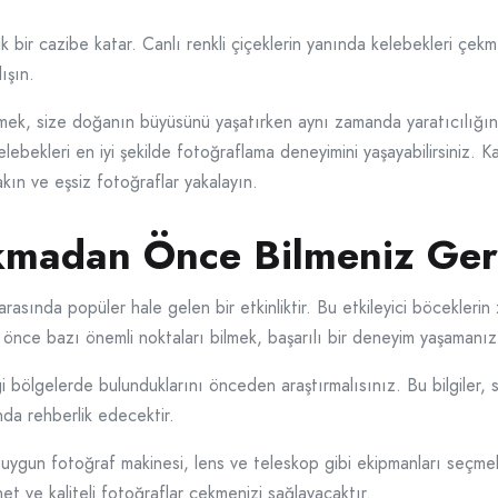
k bir cazibe katar. Canlı renkli çiçeklerin yanında kelebekleri çek
ışın.
rmek, size doğanın büyüsünü yaşatırken aynı zamanda yaratıcılığını
elebekleri en iyi şekilde fotoğraflama deneyimini yaşayabilirsiniz. 
akın ve eşsiz fotoğraflar yakalayın.
kmadan Önce Bilmeniz Ger
sında popüler hale gelen bir etkinliktir. Bu etkileyici böceklerin zar
nce bazı önemli noktaları bilmek, başarılı bir deneyim yaşamanızı
gi bölgelerde bulunduklarını önceden araştırmalısınız. Bu bilgiler,
da rehberlik edecektir.
 uygun fotoğraf makinesi, lens ve teleskop gibi ekipmanları seçmel
net ve kaliteli fotoğraflar çekmenizi sağlayacaktır.