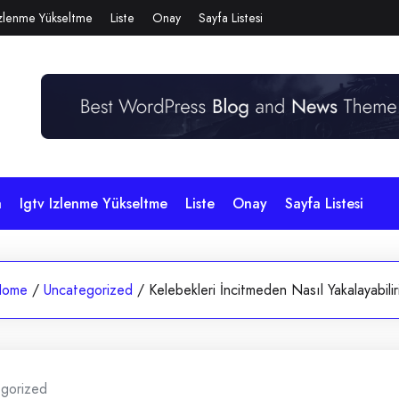
Izlenme Yükseltme
Liste
Onay
Sayfa Listesi
a
Igtv Izlenme Yükseltme
Liste
Onay
Sayfa Listesi
Home
/
Uncategorized
/
Kelebekleri İncitmeden Nasıl Yakalayabilir
gorized