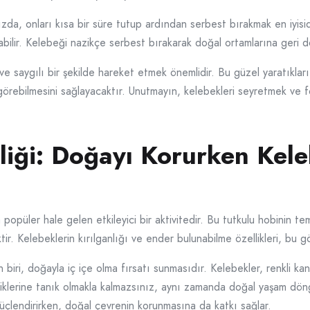
ızda, onları kısa bir süre tutup ardından serbest bırakmak en iyisid
bilir. Kelebeği nazikçe serbest bırakarak doğal ortamlarına geri d
ve saygılı bir şekilde hareket etmek önemlidir. Bu güzel yaratıkla
görebilmesini sağlayacaktır. Unutmayın, kelebekleri seyretmek ve 
iği: Doğayı Korurken Kele
popüler hale gelen etkileyici bir aktivitedir. Bu tutkulu hobinin t
r. Kelebeklerin kırılganlığı ve ender bulunabilme özellikleri, bu gö
biri, doğayla iç içe olma fırsatı sunmasıdır. Kelebekler, renkli kan
lliklerine tanık olmakla kalmazsınız, aynı zamanda doğal yaşam dön
çlendirirken, doğal çevrenin korunmasına da katkı sağlar.