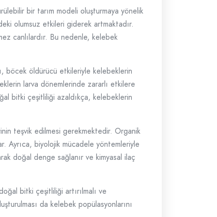
ülebilir bir tarım modeli oluşturmaya yönelik
deki olumsuz etkileri giderek artmaktadır.
ilmez canlılardır. Bu nedenle, kelebek
mı, böcek öldürücü etkileriyle kelebeklerin
eklerin larva dönemlerinde zararlı etkilere
 bitki çeşitliliği azaldıkça, kelebeklerin
inin teşvik edilmesi gerekmektedir. Organik
ar. Ayrıca, biyolojik mücadele yöntemleriyle
larak doğal denge sağlanır ve kimyasal ilaç
l bitki çeşitliliği artırılmalı ve
oluşturulması da kelebek popülasyonlarını