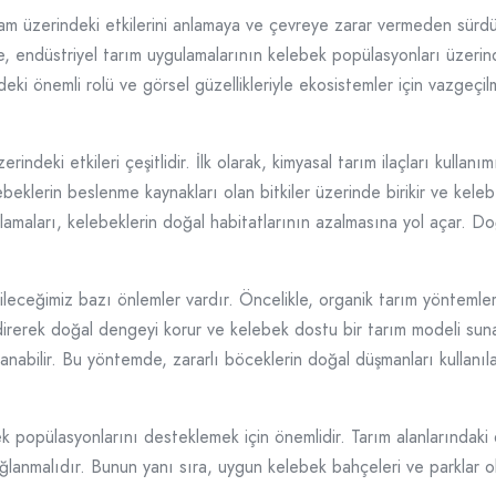
şam üzerindeki etkilerini anlamaya ve çevreye zarar vermeden sürdür
e, endüstriyel tarım uygulamalarının kelebek popülasyonları üzerin
indeki önemli rolü ve görsel güzellikleriyle ekosistemler için vazgeç
indeki etkileri çeşitlidir. İlk olarak, kimyasal tarım ilaçları kullanı
ebeklerin beslenme kaynakları olan bitkiler üzerinde birikir ve keleb
amaları, kelebeklerin doğal habitatlarının azalmasına yol açar. Doğal
leceğimiz bazı önlemler vardır. Öncelikle, organik tarım yöntemler
indirerek doğal dengeyi korur ve kelebek dostu bir tarım modeli sun
ğlanabilir. Bu yöntemde, zararlı böceklerin doğal düşmanları kullanı
opülasyonlarını desteklemek için önemlidir. Tarım alanlarındaki doğa
ağlanmalıdır. Bunun yanı sıra, uygun kelebek bahçeleri ve parklar 