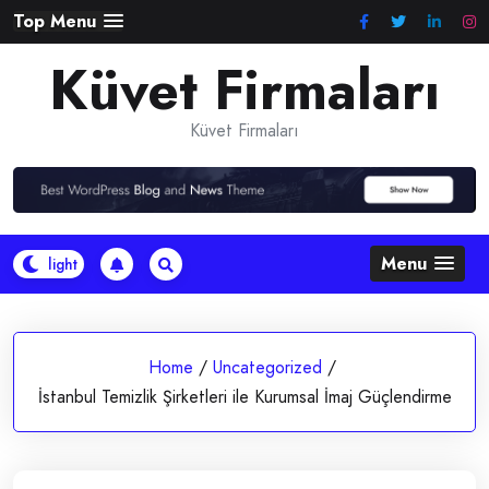
Skip
Top Menu
to
Küvet Firmaları
content
Küvet Firmaları
Menu
Home
/
Uncategorized
/
İstanbul Temizlik Şirketleri ile Kurumsal İmaj Güçlendirme