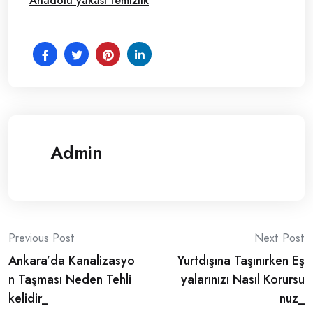
Anadolu yakası temizlik
Admin
Post
Previous Post
Next Post
Ankara’da Kanalizasyo
Yurtdışına Taşınırken Eş
navigation
n Taşması Neden Tehli
yalarınızı Nasıl Korursu
kelidir_
nuz_