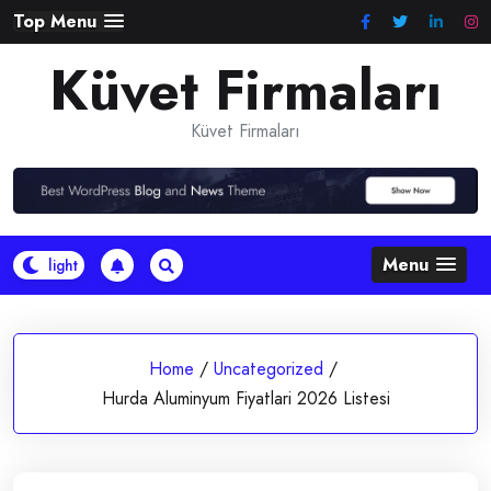
Skip
Top Menu
to
Küvet Firmaları
content
Küvet Firmaları
Menu
Home
/
Uncategorized
/
Hurda Aluminyum Fiyatlari 2026 Listesi