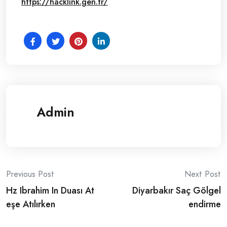
https://hacklink.gen.tr/
Admin
Post
Previous Post
Next Post
Hz Ibrahim In Duası At
Diyarbakır Saç Gölgel
navigation
eşe Atılırken
endirme