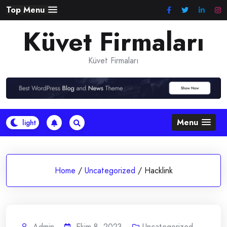
Skip
Top Menu
to
Küvet Firmaları
content
Küvet Firmaları
Menu
Home
/
Uncategorized
/
Hacklink
Admin
Ekim 8, 2023
Uncategorized