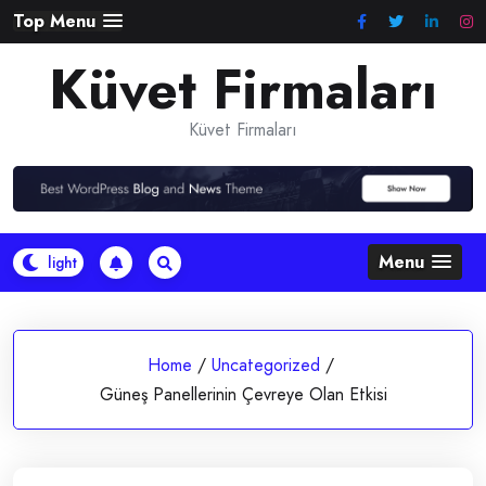
Skip
Top Menu
to
Küvet Firmaları
content
Küvet Firmaları
Menu
Home
/
Uncategorized
/
Güneş Panellerinin Çevreye Olan Etkisi