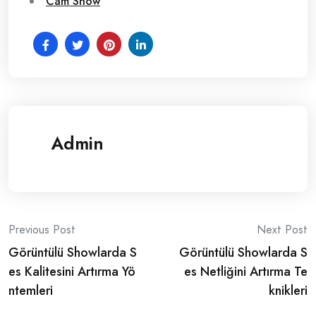
Cam Show
Admin
Post
Previous Post
Next Post
Görüntülü Showlarda S
Görüntülü Showlarda S
navigation
es Kalitesini Artırma Yö
es Netliğini Artırma Te
ntemleri
knikleri