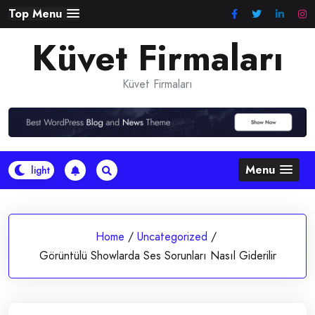
Skip
Top Menu
to
Küvet Firmaları
content
Küvet Firmaları
Menu
Home
/
Uncategorized
/
Görüntülü Showlarda Ses Sorunları Nasıl Giderilir