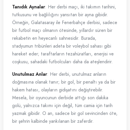
Tanıdık Aynalar
: Her derbi maçı, iki takımın tarihini,
tutkusunu ve bağlılığını yansıtan bir ayna gibidir.
Örneğin, Galatasaray ile Fenerbahçe derbisi, sadece
bir futbol maçı olmanın ötesinde, yıllardır süren bir
rekabetin en heyecanlı sahnesidir. Burada,
stadyumun tribünleri adeta bir voleybol sahası gibi
hareket eder; taraftarların tezahüratları, enerjisi ve
coşkusu, sahadaki futbolcuları daha da ateşlendirir.
Unutulmaz Anlar
: Her derbi, unutulmaz anların
doğmasına olanak tanır; bir gol, bir penaltı ya da bir
hakem hatası, olayların gidişatını değiştirebilir.
Mesela, bir oyuncunun derbide attığı son dakika
golü, yalnızca takımı için değil, tüm camia için tarih
yazmak gibidir. O an, sadece bir gol sevincinden öte,
bir şehrin kalbinde yankılanan bir zaferdir.