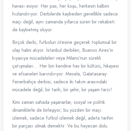
havası esiyor. Her pas, her koşu, herkesin kalbini
hızlandırıyor. Derbilerde kaybeden genellikle sadece
maçı değil, aynı zamanda yıllarca süren bir rekabeti
de kaybetmiş oluyor.
Birçok derbi, futbolun ötesine geçerek toplumsal bir
olay halini alıyor. İstanbul derbileri, Buenos Aires’in
kıyasıya mücadeleleri veya Milano’nun sürekli
çatışmaları… Her biri kendine has bir kültürü, hikayesi
ve efsaneleri barındırıyor. Mesela, Galatasaray-
Fenerbahçe derbisi, sadece iki takım arasındaki
mücadele değil; bir tarih, bir şehir, bir yaşam tarzı!
Kimi zaman sahada yaşananlar, sosyal ve politik
dinamiklerle de birleşiyor; bu yüzden bir maçı
izlemek, sadece futbol izlemek değil, adeta tarihin
bir parçası olmak demektir. Ve bu heyecan dolu