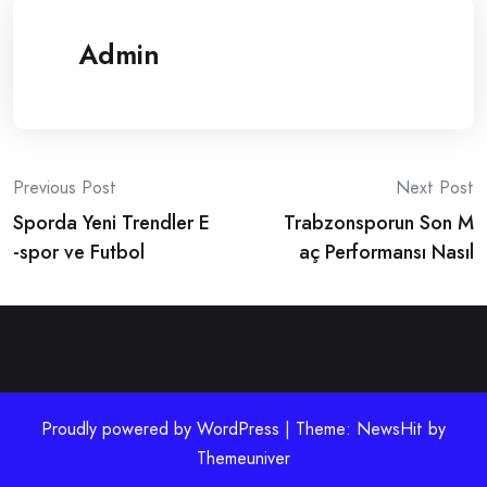
Admin
Post
Previous Post
Next Post
Sporda Yeni Trendler E
Trabzonsporun Son M
navigation
-spor ve Futbol
aç Performansı Nasıl
Proudly powered by WordPress | Theme: NewsHit by
Themeuniver