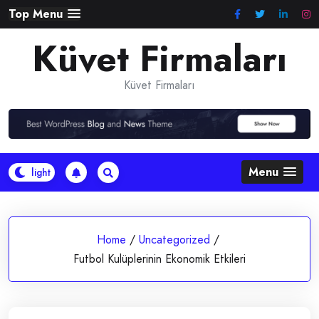
Skip
Top Menu
to
Küvet Firmaları
content
Küvet Firmaları
Menu
Home
/
Uncategorized
/
Futbol Kulüplerinin Ekonomik Etkileri