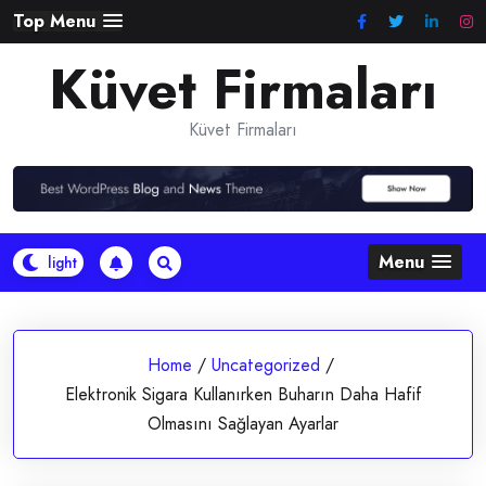
Skip
Top Menu
to
Küvet Firmaları
content
Küvet Firmaları
Menu
Home
/
Uncategorized
/
Elektronik Sigara Kullanırken Buharın Daha Hafif
Olmasını Sağlayan Ayarlar