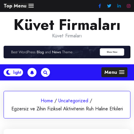
Skip
Top Menu
to
Küvet Firmaları
content
Küvet Firmaları
Menu
Home
/
Uncategorized
/
Egzersiz ve Zihin Fiziksel Aktivitenin Ruh Haline Etkileri