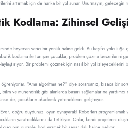
erini artırmak için de harika bir yol sunar. Unutmayın, geleceğin mü
ik Kodlama: Zihinsel Geliş
iminde heyecan verici bir yenilik haline geldi. Bu keşifci yolculuğa
 robotik kodlama ile tanışan çocuklar, problem çözme becerilerini gel
olaylaştırıyor. Bir problemi çözmek için nasıl bir yol izleyeceklerin
öğreniyorlar. “Ama algoritma ne?” diye sorarsanız, kısaca bir soru
 bilim ve mühendislik gibi alanlarda başarı sağlamalarına yardımcı o
ünse de, çocukların akademik yeteneklerini geliştiriyor.
r? Evet, doğru duydunuz; oyun oynayarak! Robotları programlamak v
ukların yaratıcılıklarını da tetikliyor. Onlar, kendi projelerini oluşt
l gücünün gücüyle, kod yazmak bir sanat dalı haline geliyor.