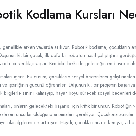
botik Kodlama Kursları N
, genellikle erken yaşlarda atılıyor. Robotik kodlama, çocukların a
. Düşünün ki, bir çocuk, ilk defa bir robotun nasıl çalıştığını görd
nda bir yenilikçi yapar. Kim bilir, belki de geleceğin en büyük mühe
maları içerir. Bu durum, çocukların sosyal becerilerini geliştirmeler
i ve işbirliğinin gücünü öğrenirler. Düşünün ki, bir projenin başarıya
 bilgilerle sınırlı kalmayıp, hayat boyu sürecek sosyal becerileri 
aları, onların gelecekteki başarısı için kritik bir unsur. Robotiği
sleyen unsurlar olduğunu anlamaları gerekiyor. Çocuklara sunulan 
e olan ilgilerini de artırıyor. Haydi, çocuklarımızı erken yaşta bu 