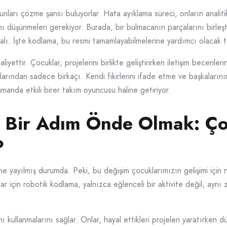
nları çözme şansı buluyorlar. Hata ayıklama süreci, onların analitik 
nı düşünmeleri gerekiyor. Burada, bir bulmacanın parçalarını birleşt
lı. İşte kodlama, bu resmi tamamlayabilmelerine yardımcı olacak t
yettir. Çocuklar, projelerini birlikte geliştirirken iletişim becerilerini
arından sadece birkaçı. Kendi fikirlerini ifade etme ve başkalarını
manda etkili birer takım oyuncusu haline getiriyor.
a Bir Adım Önde Olmak: Ço
?
e yayılmış durumda. Peki, bu değişim çocuklarımızın gelişimi için
r için robotik kodlama, yalnızca eğlenceli bir aktivite değil, aynı
kullanmalarını sağlar. Onlar, hayal ettikleri projeleri yaratırken dü