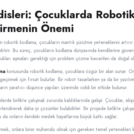
isleri: Çocuklarda Roboti
ştirmenin Önemi
 robotik kodlama, çocukların mantık yürütme yeteneklerini artırır.
tirir. Bu süreç, çocukların kodlama dünyasında kendilerine güvene
rlukları aşmaları gerektiği için problem çözme becerileri de doğal ola
çma
konusunda robotik kodlama, çocuklara özgür bir alan sunar. On
eçirmek için fırsat bulurlar. Bir robot tasarlarken ya da bir yazılım 
nların yaratıcı düşünce yapıları üzerinde ciddi bir etkide bulunur.
elerde birlikte çalışmak zorunda kaldıklarında gelişir. Çocuklar, ekip 
lendirerek daha iyi çözümler bulabilirler. Bir projede birlikte çalışa
 bu da onların ilerideki meslek hayatlarına büyük katkı sağlar.
rmek, onlara birer mühendis olmak için gereken temel yetenekleri k