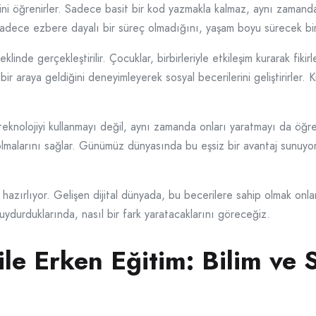
erini öğrenirler. Sadece basit bir kod yazmakla kalmaz, aynı zaman
n sadece ezbere dayalı bir süreç olmadığını, yaşam boyu sürecek b
klinde gerçekleştirilir. Çocuklar, birbirleriyle etkileşim kurarak fiki
bir araya geldiğini deneyimleyerek sosyal becerilerini geliştirirler. 
nolojiyi kullanmayı değil, aynı zamanda onları yaratmayı da öğreti
 olmalarını sağlar. Günümüz dünyasında bu eşsiz bir avantaj sunuyo
zırlıyor. Gelişen dijital dünyada, bu becerilere sahip olmak onlar iç
ydurduklarında, nasıl bir fark yaratacaklarını göreceğiz.
e Erken Eğitim: Bilim ve S