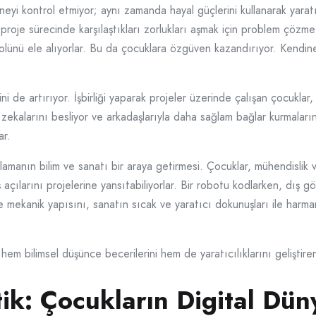
yi kontrol etmiyor; aynı zamanda hayal güçlerini kullanarak yaratıcı
roje sürecinde karşılaştıkları zorlukları aşmak için problem çözme be
rolünü ele alıyorlar. Bu da çocuklara özgüven kazandırıyor. Kendin
i de artırıyor. İşbirliği yaparak projeler üzerinde çalışan çocukla
l zekalarını besliyor ve arkadaşlarıyla daha sağlam bağlar kurmalar
ar.
amanın bilim ve sanatı bir araya getirmesi. Çocuklar, mühendislik 
çılarını projelerine yansıtabiliyorlar. Bir robotu kodlarken, dış g
 ve mekanik yapısını, sanatın sıcak ve yaratıcı dokunuşları ile ha
em bilimsel düşünce becerilerini hem de yaratıcılıklarını geliştiren
k: Çocukların Digital Dün