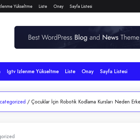
Izlenme Yükseltme
Liste
Onay
Sayfa Listesi
a
Igtv Izlenme Yükseltme
Liste
Onay
Sayfa Listesi
categorized
/
Çocuklar İçin Robotik Kodlama Kursları Neden Erke
gorized