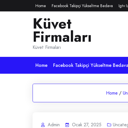
Skip
Home
Facebook Takipçi Yükseltme Bedava
Igtv 
to
Küvet
content
Firmaları
Küvet Firmaları
Home
Facebook Takipçi Yükseltme Bedav
Home
/
Un
Admin
Ocak 27, 2025
Uncate