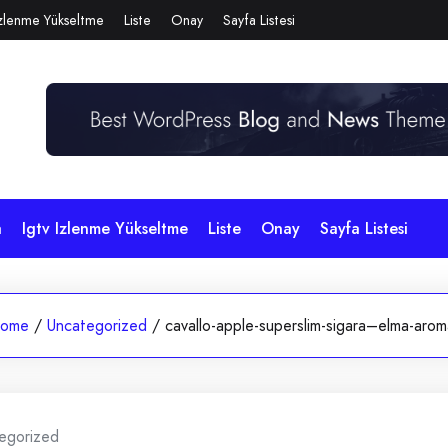
Izlenme Yükseltme
Liste
Onay
Sayfa Listesi
a
Igtv Izlenme Yükseltme
Liste
Onay
Sayfa Listesi
ome
/
Uncategorized
/
cavallo-apple-superslim-sigara–elma-aroma
egorized