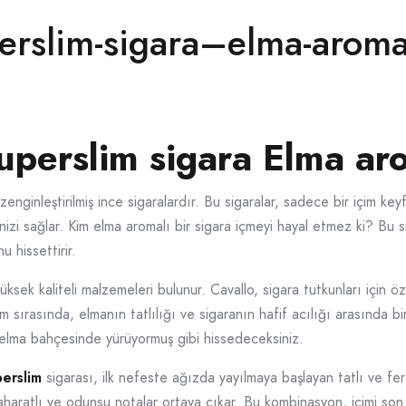
perslim-sigara–elma-aroma
uperslim sigara Elma ar
zenginleştirilmiş ince sigaralardır. Bu sigaralar, sadece bir içim 
izi sağlar. Kim elma aromalı bir sigara içmeyi hayal etmez ki? Bu sig
 hissettirir.
ksek kaliteli malzemeleri bulunur. Cavallo, sigara tutkunları için ö
 sırasında, elmanın tatlılığı ve sigaranın hafif acılığı arasında b
e elma bahçesinde yürüyormuş gibi hissedeceksiniz.
erslim
sigarası, ilk nefeste ağızda yayılmaya başlayan tatlı ve fer
haratlı ve odunsu notalar ortaya çıkar. Bu kombinasyon, içimi son de