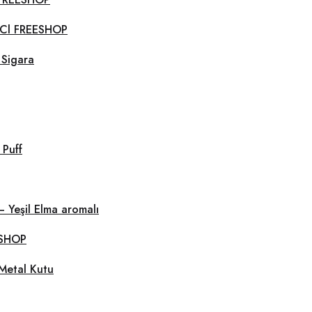
0Cl FREESHOP
 Sigara
Puff
 Yeşil Elma aromalı
ESHOP
Metal Kutu