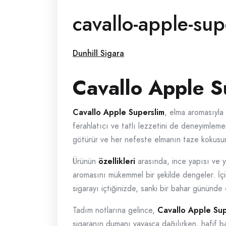
cavallo-apple-su
Dunhill Sigara
Cavallo Apple S
Cavallo Apple Superslim
, elma aromasıyla 
ferahlatıcı ve tatlı lezzetini de deneyimlemen
götürür ve her nefeste elmanın taze kokusunu
Ürünün
özellikleri
arasında, ince yapısı ve yü
aromasını mükemmel bir şekilde dengeler. İçim
sigarayı içtiğinizde, sanki bir bahar gününd
Tadım notlarına gelince,
Cavallo Apple Sup
sigaranın dumanı yavaşça dağılırken, hafif ba