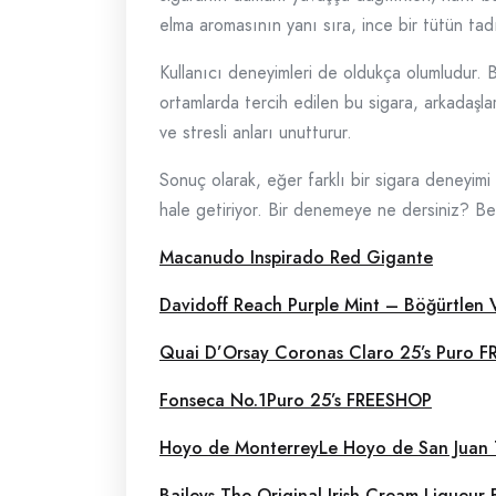
elma aromasının yanı sıra, ince bir tütün tadı 
Kullanıcı deneyimleri de oldukça olumludur. 
ortamlarda tercih edilen bu sigara, arkadaşlar
ve stresli anları unutturur.
Sonuç olarak, eğer farklı bir sigara deneyimi
hale getiriyor. Bir denemeye ne dersiniz? Bel
Macanudo Inspirado Red Gigante
Davidoff Reach Purple Mint – Böğürtlen
Quai D’Orsay Coronas Claro 25’s Puro 
Fonseca No.1Puro 25’s FREESHOP
Hoyo de MonterreyLe Hoyo de San Juan
Baileys The Original Irish Cream Liqueu