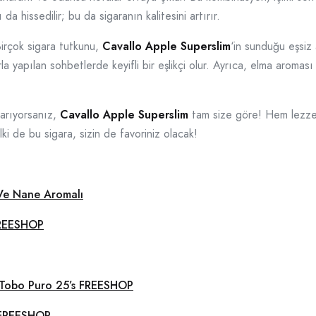
da hissedilir; bu da sigaranın kalitesini artırır.
Birçok sigara tutkunu,
Cavallo Apple Superslim
‘in sunduğu eşsiz
la yapılan sohbetlerde keyifli bir eşlikçi olur. Ayrıca, elma aroması 
 arıyorsanız,
Cavallo Apple Superslim
tam size göre! Hem lezzeti
ki de bu sigara, sizin de favoriniz olacak!
 Ve Nane Aromalı
FREESHOP
 Tobo Puro 25’s FREESHOP
r FREESHOP