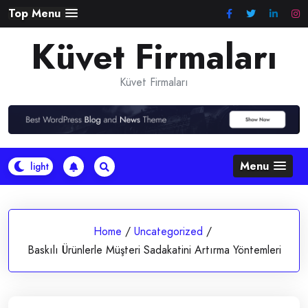
Skip
Top Menu
to
Küvet Firmaları
content
Küvet Firmaları
Menu
Home
/
Uncategorized
/
Baskılı Ürünlerle Müşteri Sadakatini Artırma Yöntemleri