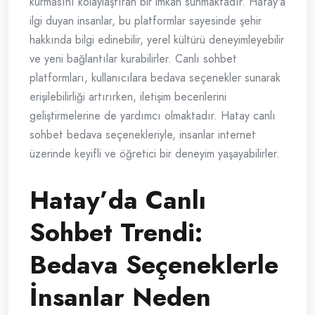
kurmasını kolaylaştıran bir imkan sunmaktadır. Hatay'a
ilgi duyan insanlar, bu platformlar sayesinde şehir
hakkında bilgi edinebilir, yerel kültürü deneyimleyebilir
ve yeni bağlantılar kurabilirler. Canlı sohbet
platformları, kullanıcılara bedava seçenekler sunarak
erişilebilirliği artırırken, iletişim becerilerini
geliştirmelerine de yardımcı olmaktadır. Hatay canlı
sohbet bedava seçenekleriyle, insanlar internet
üzerinde keyifli ve öğretici bir deneyim yaşayabilirler.
Hatay’da Canlı
Sohbet Trendi:
Bedava Seçeneklerle
İnsanlar Neden