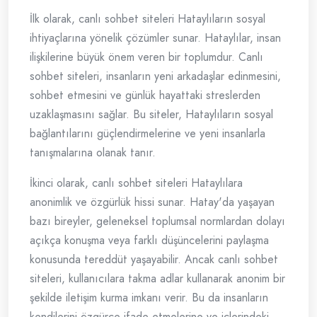
İlk olarak, canlı sohbet siteleri Hataylıların sosyal
ihtiyaçlarına yönelik çözümler sunar. Hataylılar, insan
ilişkilerine büyük önem veren bir toplumdur. Canlı
sohbet siteleri, insanların yeni arkadaşlar edinmesini,
sohbet etmesini ve günlük hayattaki streslerden
uzaklaşmasını sağlar. Bu siteler, Hataylıların sosyal
bağlantılarını güçlendirmelerine ve yeni insanlarla
tanışmalarına olanak tanır.
İkinci olarak, canlı sohbet siteleri Hataylılara
anonimlik ve özgürlük hissi sunar. Hatay'da yaşayan
bazı bireyler, geleneksel toplumsal normlardan dolayı
açıkça konuşma veya farklı düşüncelerini paylaşma
konusunda tereddüt yaşayabilir. Ancak canlı sohbet
siteleri, kullanıcılara takma adlar kullanarak anonim bir
şekilde iletişim kurma imkanı verir. Bu da insanların
kendilerini özgürce ifade etmelerine ve içlerindeki