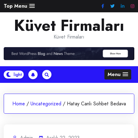
Skip
Top Menu
to
Küvet Firmaları
content
Küvet Firmaları
Menu
Home
/
Uncategorized
/
Hatay Canlı Sohbet Bedava
Admin
Aralık 22, 2023