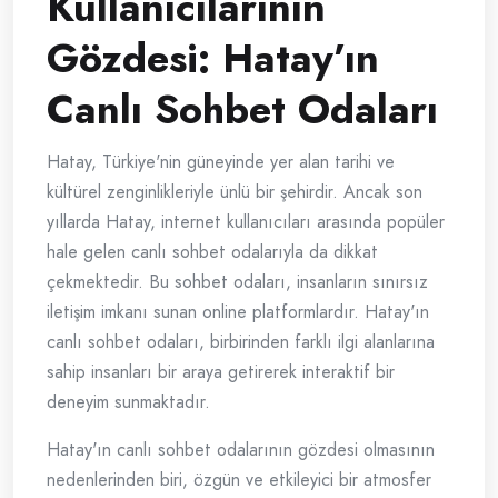
Kullanıcılarının
Gözdesi: Hatay’ın
Canlı Sohbet Odaları
Hatay, Türkiye'nin güneyinde yer alan tarihi ve
kültürel zenginlikleriyle ünlü bir şehirdir. Ancak son
yıllarda Hatay, internet kullanıcıları arasında popüler
hale gelen canlı sohbet odalarıyla da dikkat
çekmektedir. Bu sohbet odaları, insanların sınırsız
iletişim imkanı sunan online platformlardır. Hatay'ın
canlı sohbet odaları, birbirinden farklı ilgi alanlarına
sahip insanları bir araya getirerek interaktif bir
deneyim sunmaktadır.
Hatay'ın canlı sohbet odalarının gözdesi olmasının
nedenlerinden biri, özgün ve etkileyici bir atmosfer