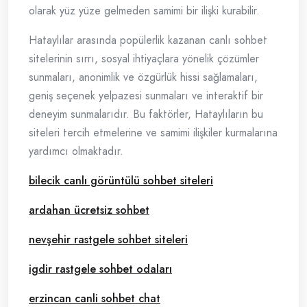
olarak yüz yüze gelmeden samimi bir ilişki kurabilir.
Hataylılar arasında popülerlik kazanan canlı sohbet
sitelerinin sırrı, sosyal ihtiyaçlara yönelik çözümler
sunmaları, anonimlik ve özgürlük hissi sağlamaları,
geniş seçenek yelpazesi sunmaları ve interaktif bir
deneyim sunmalarıdır. Bu faktörler, Hataylıların bu
siteleri tercih etmelerine ve samimi ilişkiler kurmalarına
yardımcı olmaktadır.
bilecik canlı görüntülü sohbet siteleri
ardahan ücretsiz sohbet
nevşehir rastgele sohbet siteleri
igdir rastgele sohbet odaları
erzincan canli sohbet chat